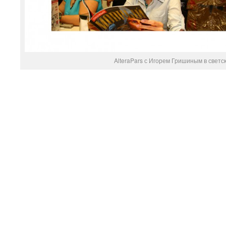
AlteraPars с Игорем Гришиным в светс