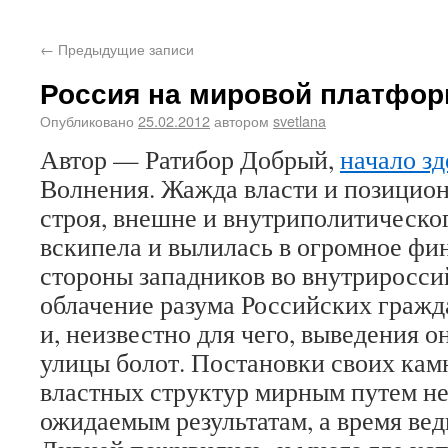
←
Предыдущие записи
Россия на мировой платфор
Опубликовано
25.02.2012
автором
svetlana
Автор — Ратибор Добрый,
начало зд
Волнения. Жажда власти и позицион
строя, внешне и внутриполитическо
вскипела и вылилась в огромное фи
стороны западников во внутриросси
облачение разума Российских граж
и, неизвестно для чего, выведения 
улицы болот. Постановки своих кам
властных структур мирным путем не
ожидаемым результатам, а время ведь