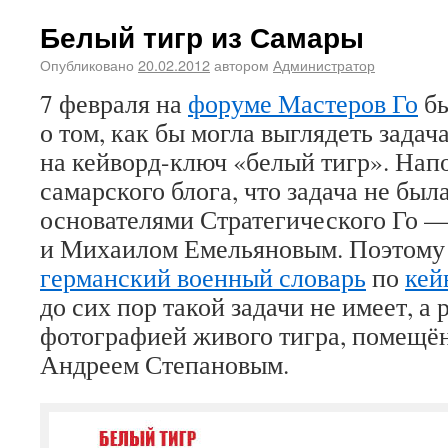
Белый тигр из Самары
Опубликовано
20.02.2012
автором
Администратор
7 февраля на
форуме Мастеров Го
бы
о том, как бы могла выглядеть задач
на кейворд-ключ «белый тигр». Нап
самарского блога, что задача не был
основателями Стратегического Го
и Михаилом Емельяновым. Поэтом
германский военный словарь
по
кей
до сих пор такой задачи не имеет, а 
фотографией живого тигра, помещён
Андреем Степановым.