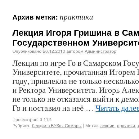
практики
Архив метки:
Лекция Игоря Гришина в Са
Государственном Университ
Опубликовано
26.12.2010
автором
Администратор
Лекция по игре Го в Самарском Гос
Университете, прочитанная Игорем
году, привлекла не только несколько
и Ректора Университета. Игорь Але
не только не отказался выйти к дем
Го и поставил на неё …
Читать дале
Просмотров: 3 112
Рубрика:
Лекции в ВУЗах Самары
|
Метки:
лекции
,
практики
,